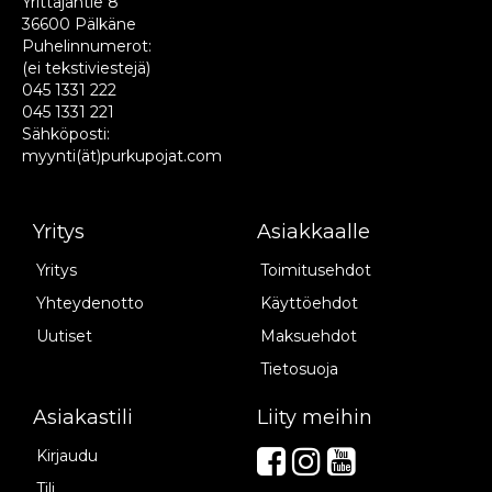
Yrittäjäntie 8
36600 Pälkäne
Puhelinnumerot:
(ei tekstiviestejä)
045 1331 222
045 1331 221
Sähköposti:
myynti(ät)purkupojat.com
Yritys
Asiakkaalle
Yritys
Toimitusehdot
Yhteydenotto
Käyttöehdot
Uutiset
Maksuehdot
Tietosuoja
Asiakastili
Liity meihin
Kirjaudu
Tili