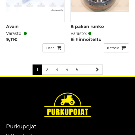
Avain
B pakan runko
Varasto:
Varasto:
9,11€
Ei hinnoiteltu
Lisää
Katsele
1
2
3
4
5
...
Purkupojat