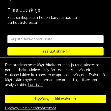
Tilaa uutiskirje!
Saat sähköpostiisi tiedon kaikista uusista
purkutraktoreista!
Tilaa uutiskirje
Parantaaksemme käyttökokemustasi ja tarjotaksemme
parhaat hakutulokset, käytämme erilaisia evästeitä,
mukaan lukien kolmansien osapuolien evästeet. Evästeitä
käytetään myös mainonnan personointiin ja liikenteen
analysointiin.
Lue lisää.
Hyväksy kaikki evästeet
Copyright © 2026 Purkupojat. Kaikki oikeudet pidätetään.
Evolution Solutions -verkkokaupparatkaisu
Hyväksy vain välttämättömät