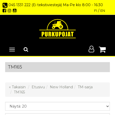
045 1331 222 (Ei tekstiviestejä) Ma-Pe klo 8:00 - 16:30
/
FI
EN
Avaa/Sulje
valikko
TM165
« Takaisin
Etusivu
New Holland
TM-sarja
TM165